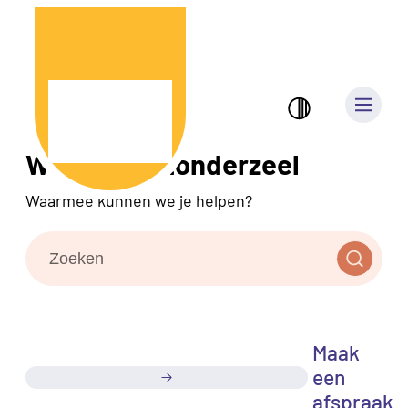
Naar inhoud
Londerzeel
Me
Hoog contrast
Welkom in Londerzeel
Startpagina
Waarmee kunnen we je helpen?
Zoeken
Zoeken
Maak
een
afspraak