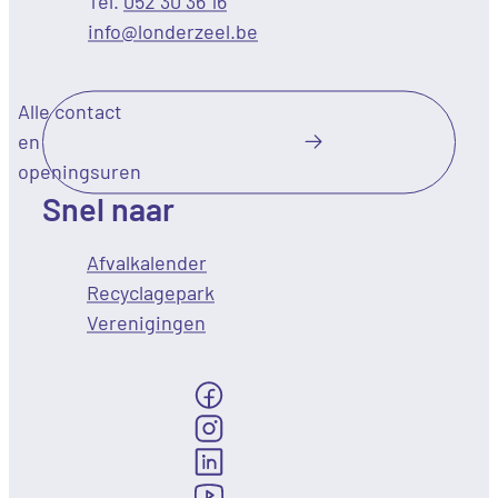
052 30 36 16
E-mail
info
@
londerzeel.be
Alle contact
en
openingsuren
Snel naar
Afvalkalender
Recyclagepark
Verenigingen
Volg ons op
Facebook
Instagram
LinkedIn