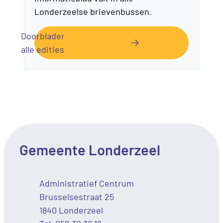
Londerzeelse brievenbussen.
Doorblader
alle edities
Contact & openingsuren
Gemeente Londerzeel
Adres
Administratief Centrum
Brusselsestraat 25
,
1840
Londerzeel